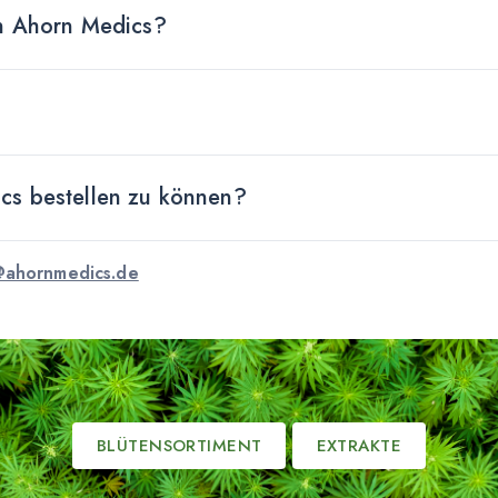
on Ahorn Medics?
ics bestellen zu können?
ahornmedics.de
BLÜTENSORTIMENT
EXTRAKTE